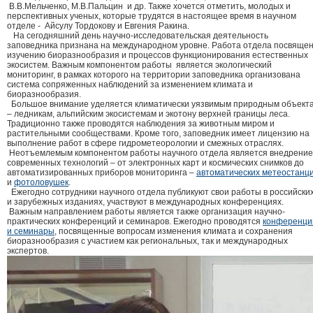
В.В.Мельченко, М.В.Пальцин и др. Также хочется отметить, молодых и
перспективных ученых, которые трудятся в настоящее время в научном
отделе - Айсулу Тордокову и Евгения Ракина.
На сегодняшний день научно-исследовательская деятельность
заповедника признана на международном уровне. Работа отдела посвяще
изучению биоразнообразия и процессов функционирования естественных
экосистем. Важным компонентом работы является экологический
мониторинг, в рамках которого на территории заповедника организована
система сопряженных наблюдений за изменением климата и
биоразнообразия.
Большое внимание уделяется климатически уязвимым природным объект
– ледникам, альпийским экосистемам и экотону верхней границы леса.
Традиционно также проводятся наблюдения за животным миром и
растительными сообществами. Кроме того, заповедник имеет лицензию на
выполнение работ в сфере гидрометеорологии и смежных отраслях.
Неотъемлемым компонентом работы научного отдела является внедрение
современных технологий – от электронных карт и космических снимков до
автоматизированных приборов мониторинга –
автоматических метеостанц
и
фотоловушек
.
Ежегодно сотрудники научного отдела публикуют свои работы в российски
и зарубежных изданиях, участвуют в международных конференциях.
Важным направлением работы является также организация научно-
практических конференций и семинаров. Ежегодно проводятся
конференци
и семинары
, посвященные вопросам изменения климата и сохранения
биоразнообразия с участием как региональных, так и международных
экспертов.