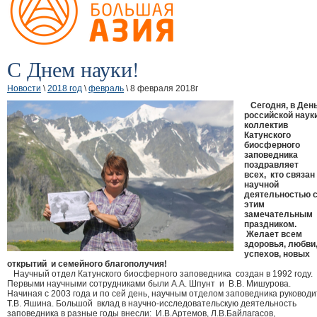
С Днем науки!
Новости
\
2018 год
\
февраль
\ 8 февраля 2018г
Сегодня, в Ден
российской наук
коллектив
Катунского
биосферного
заповедника
поздравляет
всех, кто связан
научной
деятельностью 
этим
замечательным
праздником.
Желает всем
здоровья, любви
успехов, новых
открытий и семейного благополучия!
Научный отдел Катунского биосферного заповедника создан в 1992 году.
Первыми научными сотрудниками были А.А. Шпунт и В.В. Мишурова.
Начиная с 2003 года и по сей день, научным отделом заповедника руковод
Т.В. Яшина. Большой вклад в научно-исследовательскую деятельность
заповедника в разные годы внесли: И.В.Артемов, Л.В.Байлагасов,