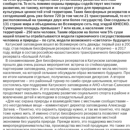
сообществ. То есть помимо охраны природы содействует местному
развитию, но такому, которое не создает угроз для природных и
культурных ценностей этой территории. Таких биосферных резерватов 
сегодняшний день уже более 720 (в том числе 21 трансграничный, то ес
расположенный на границах двух или более государств). Они созданы в
131 стране мира и объединены во Всемирную сеть под эгидой ЮНЕСКО
Суммарная площадь превышает 7 млн кв.км, а население этих
территорий – 250 млн человек. Таким образом на более чем 5% суши
нашей планеты отрабатываются модели гармоничного сосуществовани
человека и природы – по сути, модели возможного «светлого» будущего
Катунский заповедник вошел во Всемирную сеть дважды: первый раз в 20
году, став первым биосферным резерватом на Алтае, и вторично – в 2017
году, войдя в состав российско-казахстанского трансграничного биосферног
резервата «Большой Алтай».
В ознаменование Дня биосферных резерватов в Катунском заповеднике
прошло два очень разных мероприятия: встреча со стейкхолдерами,
партнерами заповедника, участниками наших программ из числа местного
населения, на которой сельчане обсуждали образ желаемого будущего. Пр
ее итоги напишем отдельно, получилась интересная дискуссия. А второе
мероприятие – это районный турнир по самбо среди школьников, которые
состоялись при поддержке Катунского заповедника и АНО «Алтае-Саянское
горное партнерство». И это неслучайно; таким образом заповедник
продолжает оказывать поддержку развитию социального спорта в районе и
вовлечению детей и молодежи в созидательный досуг.
«Для нас охрана природы и взаимодействие с местными сообществами –
это неотделимые вещи – комментирует директор заповедника Александр
Затеев. – Понятно, что охранять природу нужно, и так же понятно, что люд
тоже нужно жить. И именно статус биосферного резервата позволяет нам
реализовывать проекты, которые направлены на развитие местной
экономики без ущерба природе. Прежде всего, это поддержка местного
микропредпринимательства, производства местной продукции. Но также эт
и экологическое просвещение, и образование, и наблюдения за изменения