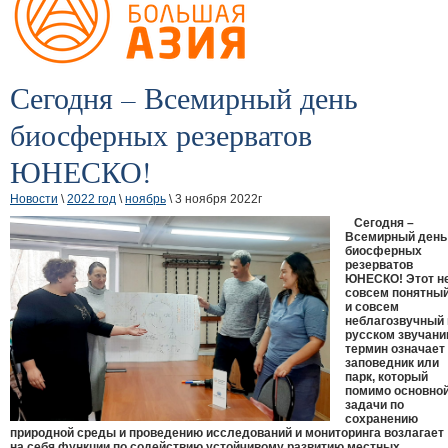
Сегодня – Всемирный день
биосферных резерватов
ЮНЕСКО!
Новости
\
2022 год
\
ноябрь
\ 3 ноября 2022г
Сегодня –
Всемирный день
биосферных
резерватов
ЮНЕСКО! Этот н
совсем понятны
и совсем
неблагозвучный 
русском звучани
термин означает
заповедник или
парк, который
помимо основно
задачи по
сохранению
природной среды и проведению исследований и мониторинга возлагает
на себя функции по содействию устойчивому развитию местных