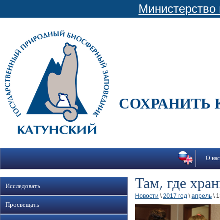
Министерство 
СОХРАНИТЬ 
О нас
Там, где хра
Исследовать
Новости
\
2017 год
\
апрель
\ 
Просвещать