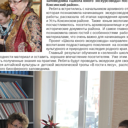
заповедника «Школа юного экскурсовода» пос
Коксинский район».
Ребята встретились с начальником архивного о
которая познакомила начинающих экскурсоводов
работы, рассказала об этапах зарождения архив
и Усть-Коксинском районе. Также юным экологам
посчастливилось посетить архивохранилище и у
исторические документы района. И самое главн
познакомила своих гостей с особенностями раб
материалами, что очень важно для начинающих 
Проект «Школа юного экскурсовода» направлен 
воспитание подрастающего поколения на основе 
культурного и природного наследия родного края
Главный результат обучения в «зеленой» школе
еподнести материал и оставить хорошее впечатление посетителям. Уже эти
 полученные знания на практике. Ребята будут проводить экскурсии для сво
ея алтайской культуры и детской экологической тропы «В гости к лесу», ра
ого биосферного заповедника.