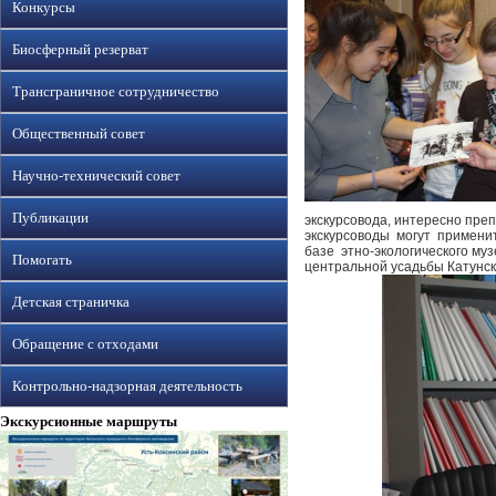
Конкурсы
Биосферный резерват
Трансграничное сотрудничество
Общественный совет
Научно-технический совет
Публикации
экскурсовода, интересно пр
экскурсоводы могут применить
базе этно-экологического муз
Помогать
центральной усадьбы Катунск
Детская страничка
Обращение с отходами
Контрольно-надзорная деятельность
Экскурсионные маршруты