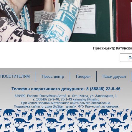
Пресс-центр Катунск
П
ПОСЕТИТЕЛЯМ
Пресс-центр
Галерея
Наши друзья
Телефон оперативного дежурного: 8 (38848) 22-9-46
649490, Россия, Республика Алтай, с. Усть-Кокса, ул. Заповедная, 1.
т. (38848) 22-9-46, 23-1-43
katunskiy@mail.ru
При использовании материалов сайта ссылка обязательна.
Поддержка сайта:
студия BigSiter
,
дизайн: ФГУ Катунский заповедник
2009 - 2026 гг.