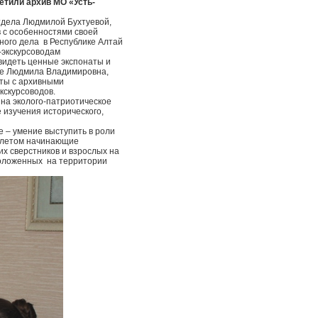
етили архив МО «Усть-
тдела Людмилой Бухтуевой,
 с особенностями своей
ного дела в Республике Алтай
-экскурсоводам
видеть ценные экспонаты и
ое Людмила Владимировна,
оты с архивными
экскурсоводов.
на эколого-патриотическое
изучения исторического,
.
 – умение выступить в роли
м летом начинающие
их сверстников и взрослых на
сположенных на территории