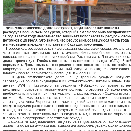
День экологического долга наступает, когда население планеты
расходует весь объем ресурсов, который Земля способна воспроизвест
за год. В этом году человечество начинает использовать ресурсы свои
потомков с 29 июля. Это значит, что ресурсы на оставшуюся часть года
мы «возьмем в кредит» у планеты и будущих поколений.
Перерасход ресурсов ведет к деградации окружающей среды, результат
чего являются опустынивание, снижение биоразнообразия, истощен
плодородного слоя почв и других проблем. Расчеты даты Дня экологическо
долга производит Глобальная сеть экологического следа (GFN). Что
определить День экодолга, специалисты соотносят скорость потреблен
биоресурсов человеком (экологический след человека) со способност
планеты восстанавливаться и поглощать выбросы СО2.
В день экологического долга на центральной усадьбе Катунско
заповедника собрались учащиеся из Усть-Коксинской школы и члены Клу
друзей WWF и Катунского заповедника «Рубикон». Во время встре
школьники посмотрели тематические ролики, поговорили об экологическ
проблемах планеты и приняли участие на мастер-классе «Скажем пласти
нет». На мастер-классе методист по экологическому просвещен
заповедника Анна Чернова познакомила детей с понятием «экологическ
след» и научила рассчитывать свой экослед. Часть экологического следа э
отходы, которые возникают в результате нашей жизнедеятельности. 
занятии ребята также научились определять виды пластика по маркиров
и правильно сортировать пластиковые отходы.
«Многие из нас, наверняка, ни разу не задумывались об экологическ
долге. Сегодня на встрече нам выпала возможность узнать много нового
интересного о данном явлении, судя по статистике можно сказать, ч