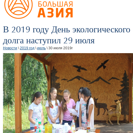
В 2019 году День экологического
долга наступил 29 июля
Новости
\
2019 год
\
июль
\ 30 июля 2019г