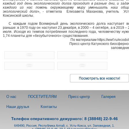
каждый год день экологического долга проходит в разные дни, и зада
каждого из нас помочь окружающему миру уменьшить наш общ
экологический долг
», - отметила Елизавета Маханова, учитель Уст
Коксинской школы.
С каждым годом Всемирный день экологического долга наступает в
раньше: в 1970 году он наступил 23 декабря, в 2000 – 4 октября, а в 2019 – 
июля. Исходя из темпов потребления последнего года, человечеству нуж
1,74 планеты для «безубыточного» существования.
По материалам https://wwf.ru/ecodol
Пресс-центр Катунского биосферног
заповедни
Посмотреть все новости!
О нас
ПОСЕТИТЕЛЯМ
Пресс-центр
Галерея
Наши друзья
Контакты
Телефон оперативного дежурного: 8 (38848) 22-9-46
649490, Россия, Республика Алтай, с. Усть-Кокса, ул. Заповедная, 1.
т. (38848) 22-9-46, 23-1-43
katunskiy@mail.ru