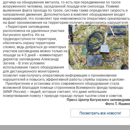
датчика на обнаружение металла, то есть при передвижении по тропе
вооруженного человека, заседланной лошади или снегохода. Помимо
выявления факта прохода по тропе, система также определяет скорость и
направление движения. Дополнительно в комплект оборудования входит
видеокамерой, что позволяет при невозможности оперативно среагировать
на факт проникновения на территорию получить видеозапись нарушителя.
«Территория заповедника
расположена на удаленных участках
Катунского хребта. Из-за
труднодоступности территории,
обеспечить охрану территории
сложно, ведь добраться до некоторых
участков заповедника можно только на
лошади за 4-5 дней – комментирует
директор заповедника Александр
Затеев. - В этих условиях
использование такого оборудования
для дистанционного мониторинга
позволит нам получать оперативную информацию о проникновении
нарушителей и повысить эффективной работы службы охраны в целом».
Приобретение и установка этого современного оборудования стала
возможной благодаря помощи сторонников Всемирного фонда природы
(WWF России) – людей, которые считают, что даже небольшие
пожертвования помогу т природе гораздо лучше тысячи слов и советов.
Пресс-Центр Катунского заповедник
Фото Т. Яшино
Посмотреть все новости!