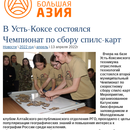
В Усть-Коксе состоялся
Чемпионат по сбору спилс-карт
Новости
\
2022 год
\
апрель
\ 13 апреля 2022г
Вчера на базе
Усть-Коксинского
техникума
отраслевых
технологий
состоялся второ
муниципальный
Чемпионат по
скоростному
сбору спилс-карт
Мероприятие,
организованное
Катунским
биосферным
заповедником и
Молодёжным
клубом Алтайского республиканского отделения РГО, проходило с цел
популяризации географических знаний и повышения интереса к
географии России среди населения.