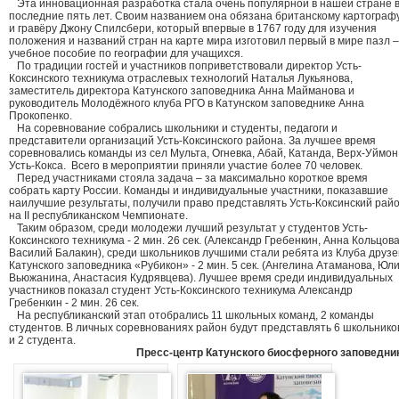
Эта инновационная разработка стала очень популярной в нашей стране 
последние пять лет. Своим названием она обязана британскому картограф
и гравёру Джону Спилсбери, который впервые в 1767 году для изучения
положения и названий стран на карте мира изготовил первый в мире пазл –
учебное пособие по географии для учащихся.
По традиции гостей и участников поприветствовали директор Усть-
Коксинского техникума отраслевых технологий Наталья Лукьянова,
заместитель директора Катунского заповедника Анна Майманова и
руководитель Молодёжного клуба РГО в Катунском заповеднике Анна
Прокопенко.
На соревнование собрались школьники и студенты, педагоги и
представители организаций Усть-Коксинского района. За лучшее время
соревновались команды из сел Мульта, Огневка, Абай, Катанда, Верх-Уймон
Усть-Кокса. Всего в мероприятии приняли участие более 70 человек.
Перед участниками стояла задача – за максимально короткое время
собрать карту России. Команды и индивидуальные участники, показавшие
наилучшие результаты, получили право представлять Усть-Коксинский рай
на II республиканском Чемпионате.
Таким образом, среди молодежи лучший результат у студентов Усть-
Коксинского техникума - 2 мин. 26 сек. (Александр Гребенкин, Анна Кольцова
Василий Балакин), среди школьников лучшими стали ребята из Клуба друзе
Катунского заповедника «Рубикон» - 2 мин. 5 сек. (Ангелина Атаманова, Юл
Вьюжанина, Анастасия Кудрявцева). Лучшее время среди индивидуальных
участников показал студент Усть-Коксинского техникума Александр
Гребенкин - 2 мин. 26 сек.
На республиканский этап отобрались 11 школьных команд, 2 команды
студентов. В личных соревнованиях район будут представлять 6 школьнико
и 2 студента.
Пресс-центр Катунского биосферного заповедни