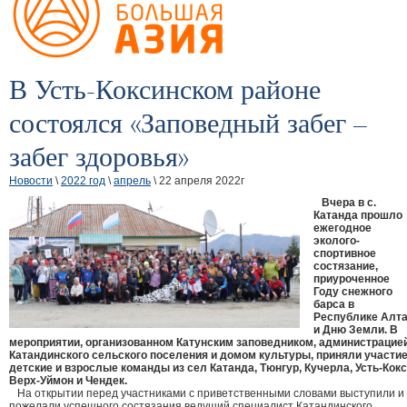
В Усть-Коксинском районе
состоялся «Заповедный забег –
забег здоровья»
Новости
\
2022 год
\
апрель
\ 22 апреля 2022г
Вчера в с.
Катанда прошло
ежегодное
эколого-
спортивное
состязание,
приуроченное
Году снежного
барса в
Республике Алт
и Дню Земли. В
мероприятии, организованном Катунским заповедником, администрацие
Катандинского сельского поселения и домом культуры, приняли участи
детские и взрослые команды из сел Катанда, Тюнгур, Кучерла, Усть-Кокс
Верх-Уймон и Чендек.
На открытии перед участниками с приветственными словами выступили и
пожелали успешного состязания ведущий специалист Катандинского