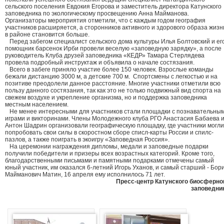
сельского поселения Евдокия Егорова и заместитель директора Катунского
заповедника по экологическому просвещению Анна Майманова.
Организаторы мероприятия отметили, что с каждым годом география
участников расширяется, а сторонников активного и здорового образа жизн
в районе становится больше.
Перед забегом специалист сельского дома культуры Илья Болтовский и ег
помощник барсенок Ирби провели веселую «заповедную зарядку», а после
руководитель Клуба друзей заповедника «КЕДР» Тамара Стерлядева
провела подробный инструктаж и объявила о начале состязания.
Всего в забеге приняло участие более 150 человек. Взрослые команды
бежали дистанцию 3000 м, а детские 700 м. Спортсмены с легкостью и на
позитиве преодолели данное расстояние. Многие участники отметили всю
пользу данного состязания, так как это не только подвижный вид спорта на
свежем воздухе и укрепление организма, но и поддержка заповедника
местным населением.
Не менее интересными для участников стали площадки с познавательны
играми и викторинами. Члены Молодежного клуба РГО Анастасия Бабаева 
Антон Шадрин организовали географическую площадку, где участники могли
попробовать свои силы в скоростном сборе списл-карты России и спилс-
пазлов, а также поиграть в экоигру «Заповедная Россия».
На церемонии награждения дипломы, медали и заповедные подарки
получили победители и призеры всех возрастных категорий. Кроме того,
благодарственными письмами и памятными подарками отмечены самый
юный участник, им оказался 6-летний Игорь Уханов, и самый старший - Бор
Майманович Матин, 16 апреля ему исполнилось 71 лет.
Пресс-центр Катунского биосферно
заповедни