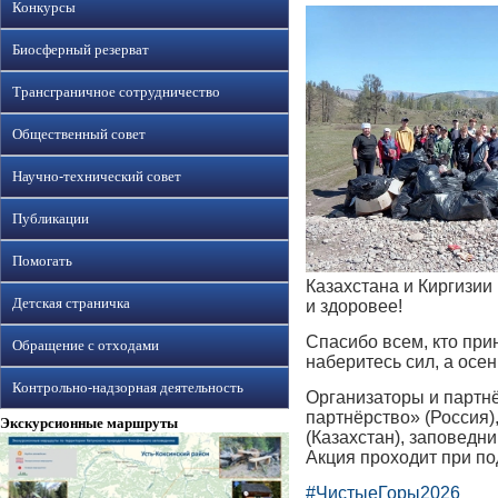
Конкурсы
Биосферный резерват
Трансграничное сотрудничество
Общественный совет
Научно-технический совет
Публикации
Помогать
Казахстана и Киргизи
Детская страничка
и здоровее!
Спасибо всем, кто при
Обращение с отходами
наберитесь сил, а осе
Контрольно-надзорная деятельность
Организаторы и партн
партнёрство» (Россия)
Экскурсионные маршруты
(Казахстан), заповедн
Акция проходит при по
#ЧистыеГоры2026