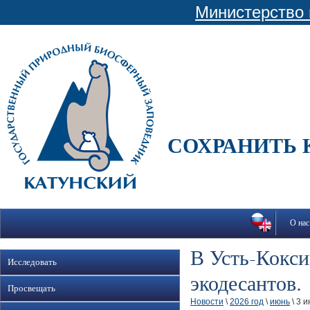
Министерство 
СОХРАНИТЬ 
О нас
В Усть-Кокси
Исследовать
экодесантов.
Просвещать
Новости
\
2026 год
\
июнь
\ 3 