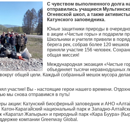
С чувством выполненного долга н
отправились учащиеся Мультинско
Огневской школ, а также активист
Катунского заповедника.
Юные защитники природы в очередной
в акции «Чистые горы» и подарили пр
Школьники и учителя привели в поряд
берега рек, собрав более 120 мешков 
приняли участие 156 человек. Сохран
общая миссия!
Международная экоакция «Чистые го
объединяет тысячи неравнодушных лю
и вокруг общей цели. Каждый собранный мешок мусора дела
нял участие! Вы - настоящие герои нашего времени. Отдохни
нью мы снова отправимся в путь!
ёры акции: Катунский биосферный заповедник и АНО «Алта
, Катон‑Карагайский национальный парк и Западно‑Алтайск
ик «Каратал Жапырык» и природный парк «Кара Буура» (Кыр
ддержке компании Greenway Global.