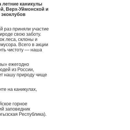
а летние каникулы
й, Верх-Уймонской и
ы экоклубов
 раз приняли участие
ироде свою заботу.
ок леса, склоны и
мусора. Всего в акции
ить чистоту — наша
ры» ежегодно
дей из России,
ет нашу природу чище
те на каникулах,
йское горное
ий заповедник
гызская Республика).