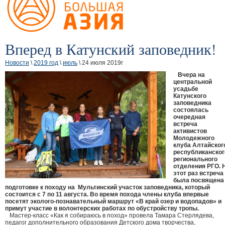
Вперед в Катунский заповедник!
Новости
\
2019 год
\
июль
\ 24 июля 2019г
Вчера на
центральной
усадьбе
Катунского
заповедника
состоялась
очередная
встреча
активистов
Молодежного
клуба Алтайског
республиканског
регионального
отделения РГО. 
этот раз встреча
была посвящена
подготовке к походу на Мультинский участок заповедника, который
состоится с 7 по 11 августа. Во время похода члены клуба впервые
посетят эколого-познавательный маршрут «В край озер и водопадов» и
примут участие в волонтерских работах по обустройству тропы.
Мастер-класс «Как я собираюсь в поход» провела Тамара Стерлядева,
педагог дополнительного образования Детского дома творчества,