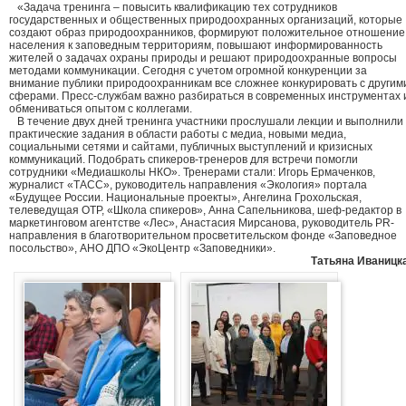
«Задача тренинга – повысить квалификацию тех сотрудников
государственных и общественных природоохранных организаций, которые
создают образ природоохранников, формируют положительное отношение
населения к заповедным территориям, повышают информированность
жителей о задачах охраны природы и решают природоохранные вопросы
методами коммуникации. Сегодня с учетом огромной конкуренции за
внимание публики природоохранникам все сложнее конкурировать с другим
сферами. Пресс-службам важно разбираться в современных инструментах 
обмениваться опытом с коллегами.
В течение двух дней тренинга участники прослушали лекции и выполнили
практические задания в области работы с медиа, новыми медиа,
социальными сетями и сайтами, публичных выступлений и кризисных
коммуникаций. Подобрать спикеров-тренеров для встречи помогли
сотрудники «Медиашколы НКО». Тренерами стали: Игорь Ермаченков,
журналист «ТАСС», руководитель направления «Экология» портала
«Будущее России. Национальные проекты», Ангелина Грохольская,
телеведущая ОТР, «Школа спикеров», Анна Сапельникова, шеф-редактор в
маркетинговом агентстве «Лес», Анастасия Мирсанова, руководитель PR-
направления в благотворительном просветительском фонде «Заповедное
посольство», АНО ДПО «ЭкоЦентр «Заповедники».
Татьяна Иваницк