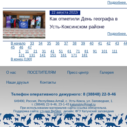
Подробнее..
22 августа 2022г
Как отметили День географа в
Усть-Коксинском районе
Подробнее..
В начало
33
34
35
36
37
38
39
40
41
42
43
4
45
46
47
1
11
21
31
41
51
61
71
81
91
101
111
121
131
141
151
161
171
181
В конец [190]
О нас
ПОСЕТИТЕЛЯМ
Пресс-центр
Галерея
Наши друзья
Контакты
Телефон оперативного дежурного: 8 (38848) 22-9-46
649490, Россия, Республика Алтай, с. Усть-Кокса, ул. Заповедная, 1.
т. (38848) 22-9-46, 23-1-43
katunskiy@mail.ru
При использовании материалов сайта ссылка обязательна.
Поддержка сайта:
студия BigSiter
,
дизайн: ФГУ Катунский заповедник
2009 - 2026 гг.