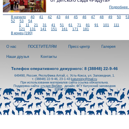
от детского сада «Радуга»
Подробнее..
В начало
40
41
42
43
44
45
46
47
48
49
50
5
52
53
54
1
11
21
31
41
51
61
71
81
91
101
111
121
131
141
151
161
171
181
В конец [190]
О нас
ПОСЕТИТЕЛЯМ
Пресс-центр
Галерея
Наши друзья
Контакты
Телефон оперативного дежурного: 8 (38848) 22-9-46
649490, Россия, Республика Алтай, с. Усть-Кокса, ул. Заповедная, 1.
т. (38848) 22-9-46, 23-1-43
katunskiy@mail.ru
При использовании материалов сайта ссылка обязательна.
Поддержка сайта:
студия BigSiter
,
дизайн: ФГУ Катунский заповедник
2009 - 2026 гг.