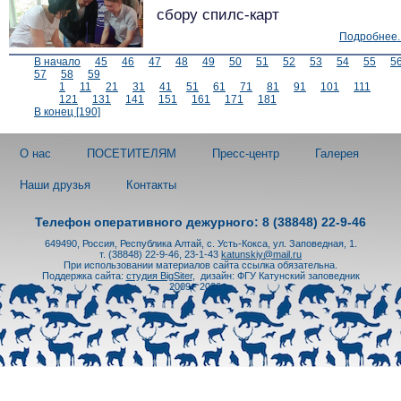
сбору спилс-карт
Подробнее..
В начало
45
46
47
48
49
50
51
52
53
54
55
5
57
58
59
1
11
21
31
41
51
61
71
81
91
101
111
121
131
141
151
161
171
181
В конец [190]
О нас
ПОСЕТИТЕЛЯМ
Пресс-центр
Галерея
Наши друзья
Контакты
Телефон оперативного дежурного: 8 (38848) 22-9-46
649490, Россия, Республика Алтай, с. Усть-Кокса, ул. Заповедная, 1.
т. (38848) 22-9-46, 23-1-43
katunskiy@mail.ru
При использовании материалов сайта ссылка обязательна.
Поддержка сайта:
студия BigSiter
,
дизайн: ФГУ Катунский заповедник
2009 - 2026 гг.