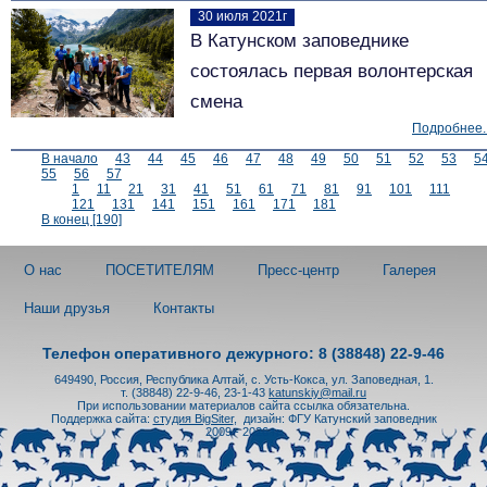
30 июля 2021г
В Катунском заповеднике
состоялась первая волонтерская
смена
Подробнее..
В начало
43
44
45
46
47
48
49
50
51
52
53
5
55
56
57
1
11
21
31
41
51
61
71
81
91
101
111
121
131
141
151
161
171
181
В конец [190]
О нас
ПОСЕТИТЕЛЯМ
Пресс-центр
Галерея
Наши друзья
Контакты
Телефон оперативного дежурного: 8 (38848) 22-9-46
649490, Россия, Республика Алтай, с. Усть-Кокса, ул. Заповедная, 1.
т. (38848) 22-9-46, 23-1-43
katunskiy@mail.ru
При использовании материалов сайта ссылка обязательна.
Поддержка сайта:
студия BigSiter
,
дизайн: ФГУ Катунский заповедник
2009 - 2026 гг.